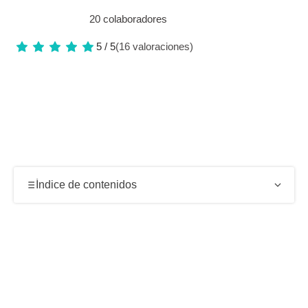
20 colaboradores
5 / 5
(16 valoraciones)
Índice de contenidos
Visita a las minas de Wanda y formación de las
piedras semipreciosas
Excursión desde Puerto Iguazú: duración y
sensación de visita corta