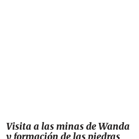
Comercio y sensación de estafa en la compra de
joyas
Consejos prácticos: elección de mina y compras en
la visita
Opiniones enfrentadas sobre el lugar: entre la
parada recomendable y la decepción
Visita a las minas de Wanda
y formación de las piedras