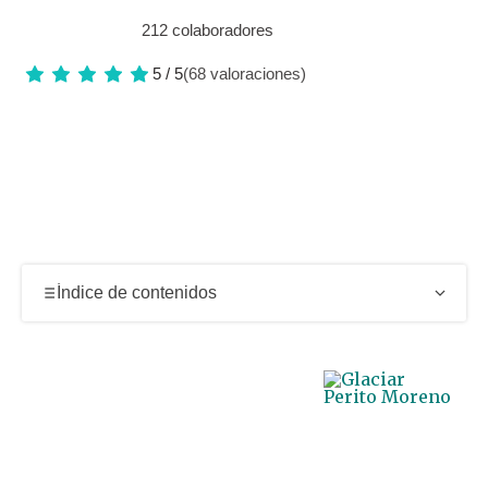
212 colaboradores
5 / 5
(68 valoraciones)
Índice de contenidos
Paisajes del glaciar Perito Moreno: una maravilla
natural imprescindible
El sonido del hielo y el silencio del Perito Moreno