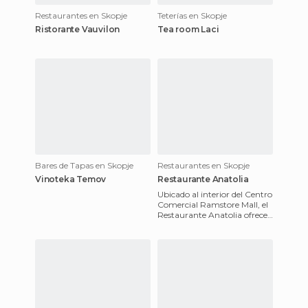
Restaurantes en Skopje
Teterías en Skopje
Ristorante Vauvilon
Tea room Laci
Bares de Tapas en Skopje
Restaurantes en Skopje
Vinoteka Temov
Restaurante Anatolia
Ubicado al interior del Centro
Comercial Ramstore Mall, el
Restaurante Anatolia ofrece
platillos de la gastronomía
turca en pleno