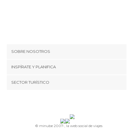
SOBRE NOSOTROS
Cookies
INSPÍRATE Y PLANIFICA
Política de privacidad
minube Tips
SECTOR TURÍSTICO
Términos y condiciones
minube Android app
Regístrate como proveedor
Quiénes somos
Promociona tu destino
Contacto
© minube 2007-, la web social de viajes
Prensa