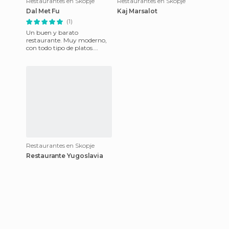
Restaurantes en Skopje
Restaurantes en Skopje
Dal Met Fu
Kaj Marsalot
(1)
Un buen y barato
restaurante. Muy moderno,
con todo tipo de platos.
Platos combinados de autor
se podría decir. Esta en la
plaza c
Restaurantes en Skopje
Restaurante Yugoslavia