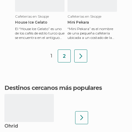
Cafeterías en Skopje
Cafeterías en Skopje
House Ice Gelato
Mini Pekara
El “House Ice Gelato” es uno
“Mini Pekara” es el nombre
de los cafés de estilo turco que
de una pequeña cafetería
se encuentra en el antiguo
ubicada a un costado de la
bazar de Skopje, al norte de
estación de trenes y
la capital m
autobuses de la ciudad de
Skop
1
2
Destinos cercanos más populares
Ohrid