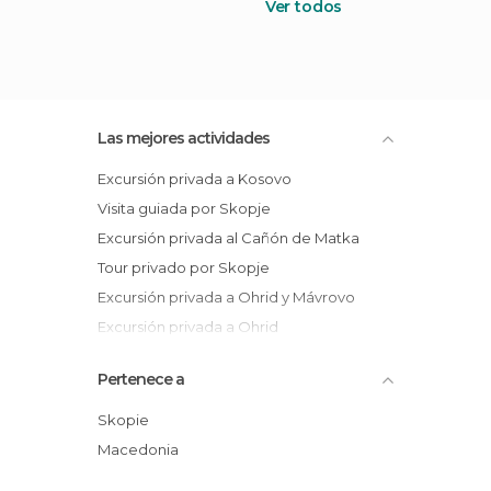
Ver todos
Las mejores actividades
Excursión privada a Kosovo
Visita guiada por Skopje
Excursión privada al Cañón de Matka
Tour privado por Skopje
Excursión privada a Ohrid y Mávrovo
Excursión privada a Ohrid
Visita privada a la bodega Tikves
Pertenece a
Excursión privada a Bitola
Excursión privada a Tetovo
Skopie
Tour panorámico privado por Skopje
Macedonia