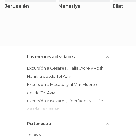
Jerusalén
Nahariya
Eilat
Las mejores actividades
Excursión a Cesarea, Haifa, Acre y Rosh
Hanikra desde Tel Aviv
Excursión a Masada y al Mar Muerto
desde Tel Aviv
Excursión a Nazaret, Tiberíades y Galilea
desde Jerusalén
Excursión a Nazaret, Tiberíades y Galilea
Pertenece a
desde Tel Aviv
Excursión a Jerusalén y el Mar Muerto
Tel Aviv