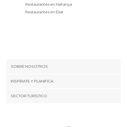
Restaurantes en Nahariya
Restaurantes en Eilat
SOBRE NOSOTROS
Cookies
INSPÍRATE Y PLANIFICA
Política de privacidad
minube Tips
SECTOR TURÍSTICO
Términos y condiciones
minube Android app
Regístrate como proveedor
Quiénes somos
Promociona tu destino