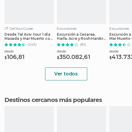
GetYourGuide
Excursiones
Excursiones
Desde Tel Aviv: tour 1 día
Excursión a Cesarea,
Excursión a
Masada y mar Muerto con
Haifa, Acre y Rosh Hanikra
Mar Muerto 
recogida
desde Tel Aviv
(243)
(81)
desde
desde
desde
106,81
350.082,61
413.73
$
$
$
Ver todos
Destinos cercanos más populares