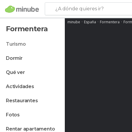
¿A dónde quieres ir?
minube
España
Formentera
Form
Formentera
turismo
dormir
qué ver
actividades
restaurantes
fotos
rentar apartamento