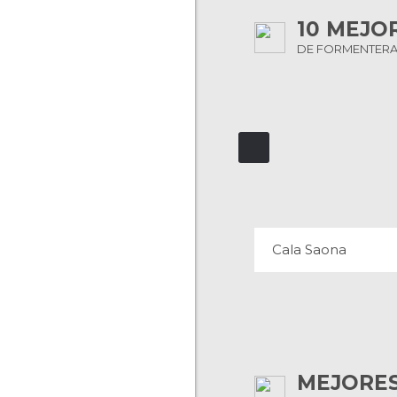
10 MEJO
DE FORMENTER
CALA SAON
53 OPINIONES
Cala Saona
MEJORES