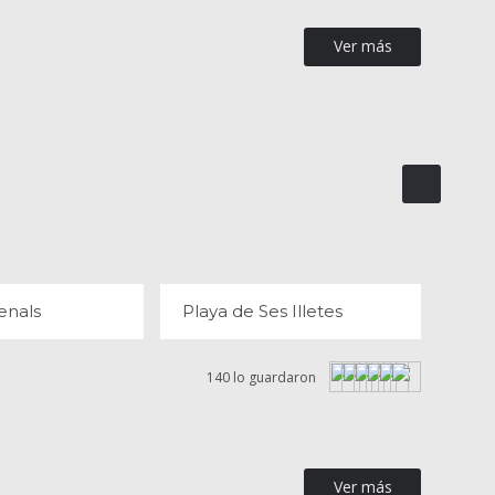
Ver más
ES ARENALS
PLAYA DE SES ILLETES
OPINIONES
121 OPINIONES
enals
Playa de Ses Illetes
140 lo guardaron
Ver más