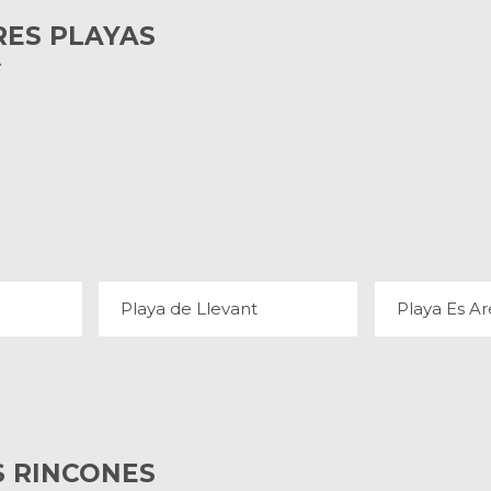
RES PLAYAS
A
A
PLAYA DE LLEVANT
PLAYA 
4 OPINIONES
11 
Playa de Llevant
Playa Es Ar
 RINCONES