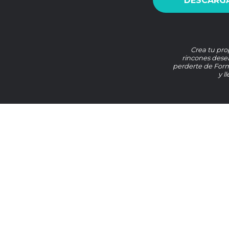
DESCARGA
Crea tu pro
rincones desea
perderte de For
y l