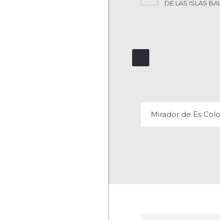
DE LAS ISLAS B
MIRADOR DE ES C
31 OPINIONES
Mirador de Es Col