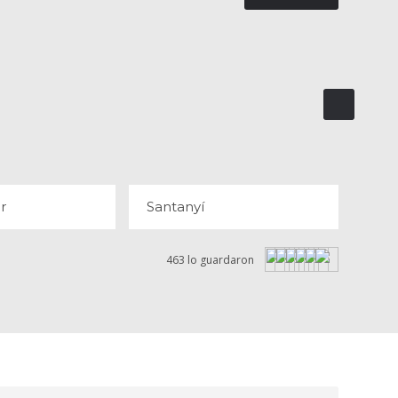
ALBUFAR
SANTANYÍ
OPINIONES
r
Santanyí
463 lo guardaron