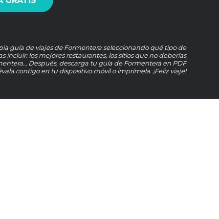
 GRATIS
pia guía de viajes de Formentera seleccionando qué tipo de
s incluir: los mejores restaurantes, los sitios que no deberías
mentera… Después, descarga tu guía de Formentera en PDF
lévala contigo en tu dispositivo móvil o imprímela. ¡Feliz viaje!