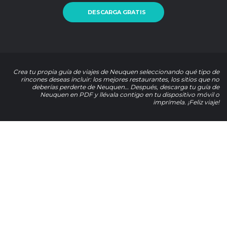
DESCARGA GRATIS
Crea tu propia guía de viajes de Neuquen seleccionando qué tipo de
rincones deseas incluir: los mejores restaurantes, los sitios que no
deberías perderte de Neuquen… Después, descarga tu guía de
Neuquen en PDF y llévala contigo en tu dispositivo móvil o
imprímela. ¡Feliz viaje!